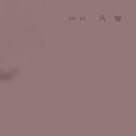
EN
DE
io"